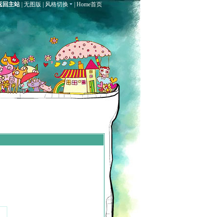
返回主站
|
无图版
|
风格切换
|
Home首页