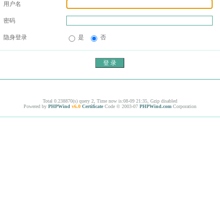
用户名
密码
隐身登录
是
否
Total 0.238870(s) query 2, Time now is:08-09 21:35, Gzip disabled
Powered by
PHPWind
v6.0
Certificate
Code © 2003-07
PHPWind.com
Corporation