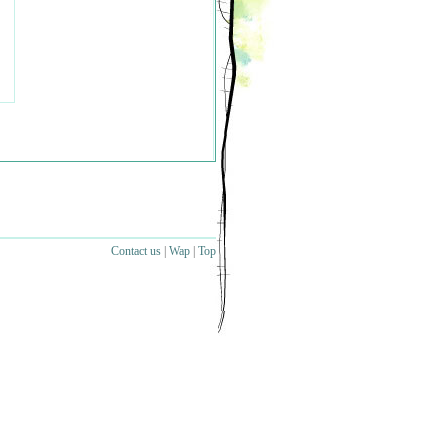
Contact us
|
Wap
|
Top