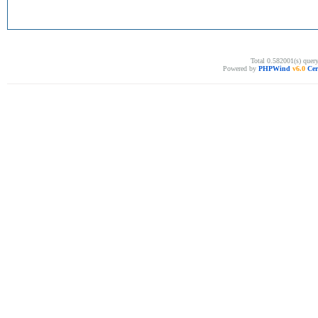
Total 0.582001(s) quer
Powered by
PHPWind
v6.0
Cer