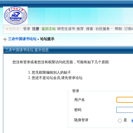
»
您尚未
登录
注册
|
返回主站
|
研究生读书
|
推荐
|
搜索
|
社区服务
|
帮助
|
订阅
三农中国读书论坛
» 论坛提示
三农中国读书论坛 提示信息
您没有登录或者您没有权限访问此页面，可能有如下几个原因:
您无权限编辑别人的贴子
您还不是论坛会员,请先登录论坛
登录
用户名
密码
隐身登录
是