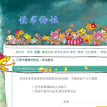
»
您尚未
登录
注册
|
返回主站
|
研究生读书
|
推荐
|
搜索
|
社区服务
|
帮助
三农中国读书论坛
» 论坛提示
三农中国读书论坛 提示信息
您没有登录或者您没有权限访问此页面，可能有如下几个原因:
您无权限编辑别人的贴子
您还不是论坛会员,请先登录论坛
登录