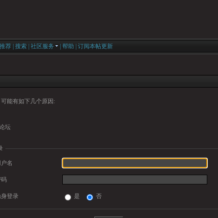
推荐
|
搜索
|
社区服务
|
帮助
|
订阅本帖更新
可能有如下几个原因:
论坛
录
用户名
密码
隐身登录
是
否