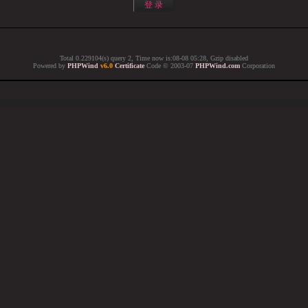
Total 0.229104(s) query 2, Time now is:08-08 05:28, Gzip disabled
Powered by
PHPWind
v6.0
Certificate
Code © 2003-07
PHPWind.com
Corporation