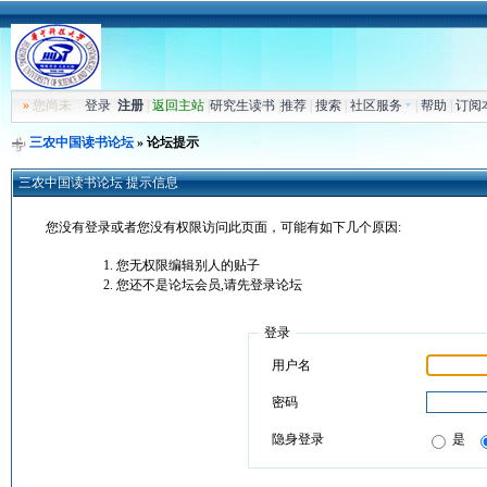
»
您尚未
登录
注册
|
返回主站
|
研究生读书
|
推荐
|
搜索
|
社区服务
|
帮助
|
订阅
三农中国读书论坛
» 论坛提示
三农中国读书论坛 提示信息
您没有登录或者您没有权限访问此页面，可能有如下几个原因:
您无权限编辑别人的贴子
您还不是论坛会员,请先登录论坛
登录
用户名
密码
隐身登录
是