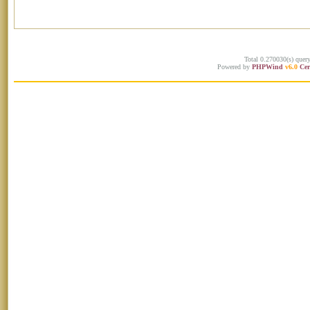
Total 0.270030(s) quer
Powered by
PHPWind
v6.0
Cer