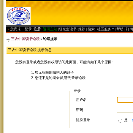
»
您尚未
登录
注册
|
返回主站
|
研究生读书
|
推荐
|
搜索
|
社区服务
|
帮助
|
订阅
三农中国读书论坛
» 论坛提示
三农中国读书论坛 提示信息
您没有登录或者您没有权限访问此页面，可能有如下几个原因:
您无权限编辑别人的贴子
您还不是论坛会员,请先登录论坛
登录
用户名
密码
隐身登录
是