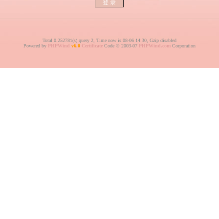
Total 0.252781(s) query 2, Time now is:08-06 14:30, Gzip disabled
Powered by
PHPWind
v6.0
Certificate
Code © 2003-07
PHPWind.com
Corporation