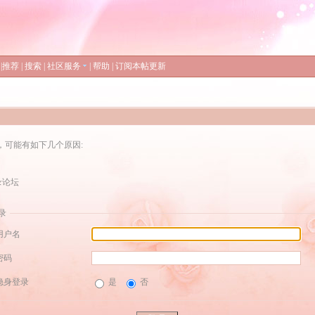
|
推荐
|
搜索
|
社区服务
|
帮助
|
订阅本帖更新
，可能有如下几个原因:
录论坛
录
用户名
密码
隐身登录
是
否