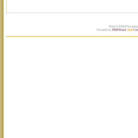
Total 0.305847(s) quer
Powered by
PHPWind
v6.0
Cer