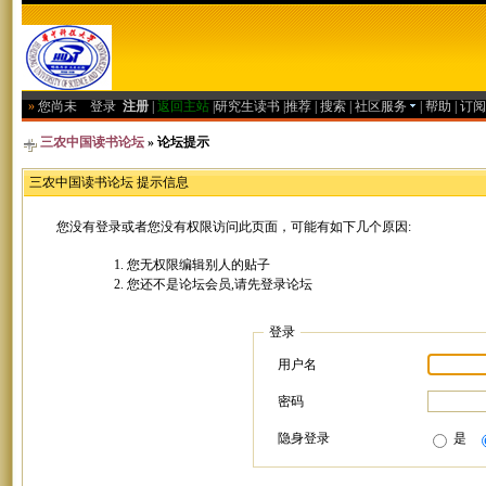
»
您尚未
登录
注册
|
返回主站
|
研究生读书
|
推荐
|
搜索
|
社区服务
|
帮助
|
订阅
三农中国读书论坛
» 论坛提示
三农中国读书论坛 提示信息
您没有登录或者您没有权限访问此页面，可能有如下几个原因:
您无权限编辑别人的贴子
您还不是论坛会员,请先登录论坛
登录
用户名
密码
隐身登录
是