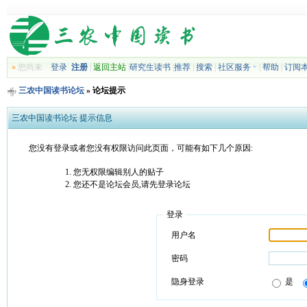
»
您尚未
登录
注册
|
返回主站
|
研究生读书
|
推荐
|
搜索
|
社区服务
|
帮助
|
订阅
三农中国读书论坛
» 论坛提示
三农中国读书论坛 提示信息
您没有登录或者您没有权限访问此页面，可能有如下几个原因:
您无权限编辑别人的贴子
您还不是论坛会员,请先登录论坛
登录
用户名
密码
隐身登录
是