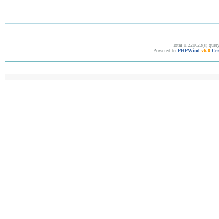
Total 0.220023(s) quer
Powered by
PHPWind
v6.0
Cer