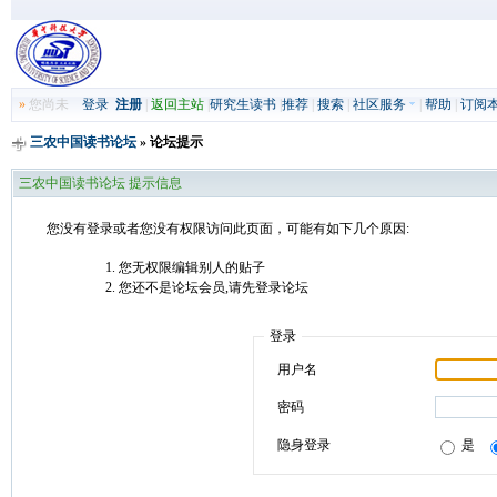
»
您尚未
登录
注册
|
返回主站
|
研究生读书
|
推荐
|
搜索
|
社区服务
|
帮助
|
订阅
三农中国读书论坛
» 论坛提示
三农中国读书论坛 提示信息
您没有登录或者您没有权限访问此页面，可能有如下几个原因:
您无权限编辑别人的贴子
您还不是论坛会员,请先登录论坛
登录
用户名
密码
隐身登录
是