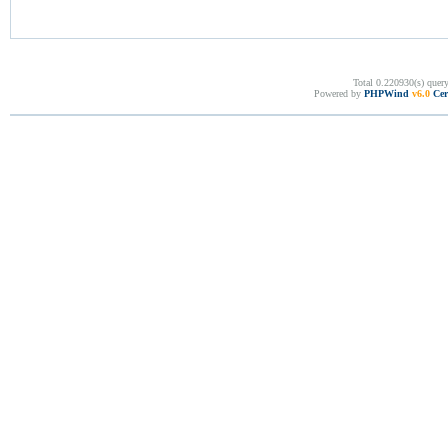
Total 0.220930(s) quer
Powered by
PHPWind
v6.0
Cer