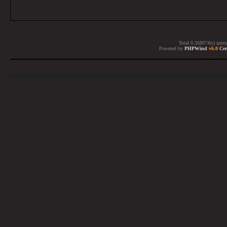
Total 0.268974(s) quer
Powered by
PHPWind
v6.0
Cer