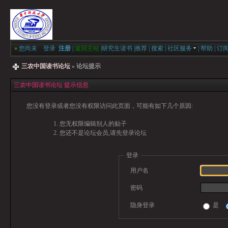
»
您尚未
登录
注册
|
返回主站
|
研究生读书
|
推荐
|
搜索
|
社区服务
|
帮助
|
订
三农中国读书论坛
» 论坛提示
三农中国读书论坛 提示信息
您没有登录或者您没有权限访问此页面，可能有如下几个原因:
您无权限编辑别人的贴子
您还不是论坛会员,请先登录论坛
登录
用户名
密码
隐身登录
是