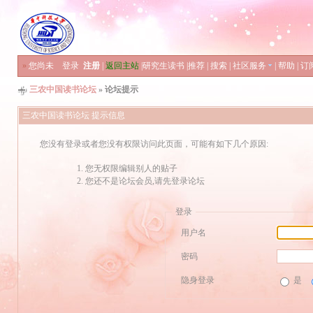
»
您尚未
登录
注册
|
返回主站
|
研究生读书
|
推荐
|
搜索
|
社区服务
|
帮助
|
订
三农中国读书论坛
» 论坛提示
三农中国读书论坛 提示信息
您没有登录或者您没有权限访问此页面，可能有如下几个原因:
您无权限编辑别人的贴子
您还不是论坛会员,请先登录论坛
登录
用户名
密码
隐身登录
是