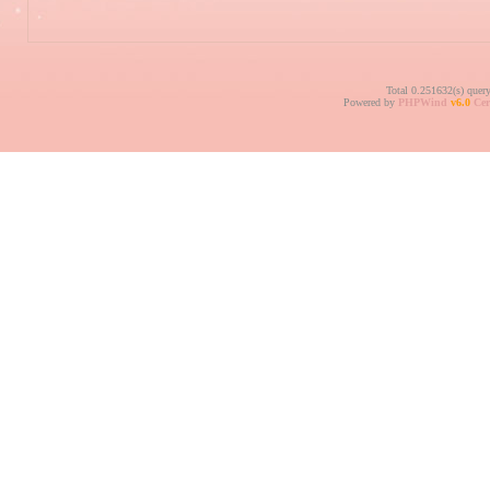
Total 0.251632(s) quer
Powered by
PHPWind
v6.0
Cer