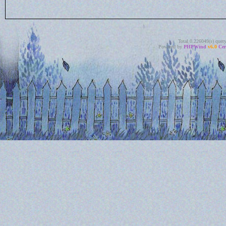
Total 0.226049(s) quer
Powered by
PHPWind
v6.0
Cer