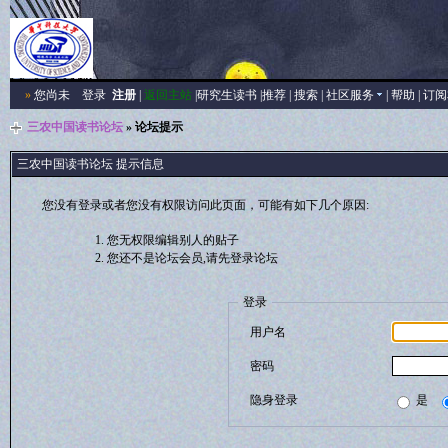
»
您尚未
登录
注册
|
返回主站
|
研究生读书
|
推荐
|
搜索
|
社区服务
|
帮助
|
订阅
三农中国读书论坛
» 论坛提示
三农中国读书论坛 提示信息
您没有登录或者您没有权限访问此页面，可能有如下几个原因:
您无权限编辑别人的贴子
您还不是论坛会员,请先登录论坛
登录
用户名
密码
隐身登录
是