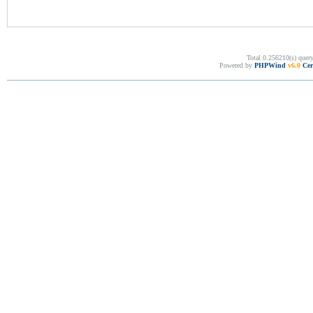
Total 0.256210(s) quer
Powered by
PHPWind
v6.0
Cer