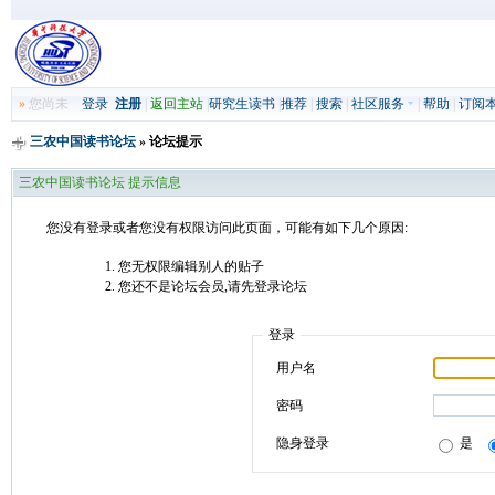
»
您尚未
登录
注册
|
返回主站
|
研究生读书
|
推荐
|
搜索
|
社区服务
|
帮助
|
订阅
三农中国读书论坛
» 论坛提示
三农中国读书论坛 提示信息
您没有登录或者您没有权限访问此页面，可能有如下几个原因:
您无权限编辑别人的贴子
您还不是论坛会员,请先登录论坛
登录
用户名
密码
隐身登录
是