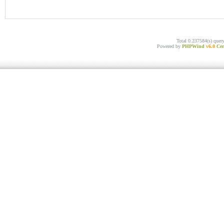
Total 0.237584(s) quer
Powered by
PHPWind
v6.0
Cer