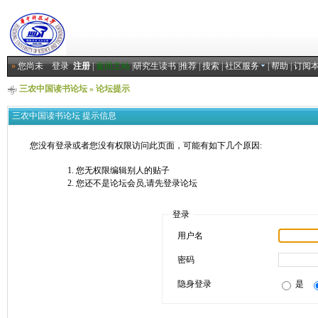
»
您尚未
登录
注册
|
返回主站
|
研究生读书
|
推荐
|
搜索
|
社区服务
|
帮助
|
订阅
三农中国读书论坛
» 论坛提示
三农中国读书论坛 提示信息
您没有登录或者您没有权限访问此页面，可能有如下几个原因:
您无权限编辑别人的贴子
您还不是论坛会员,请先登录论坛
登录
用户名
密码
隐身登录
是