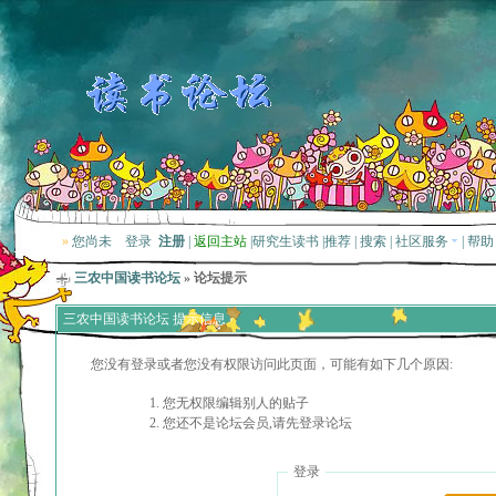
»
您尚未
登录
注册
|
返回主站
|
研究生读书
|
推荐
|
搜索
|
社区服务
|
帮助
三农中国读书论坛
» 论坛提示
三农中国读书论坛 提示信息
您没有登录或者您没有权限访问此页面，可能有如下几个原因:
您无权限编辑别人的贴子
您还不是论坛会员,请先登录论坛
登录