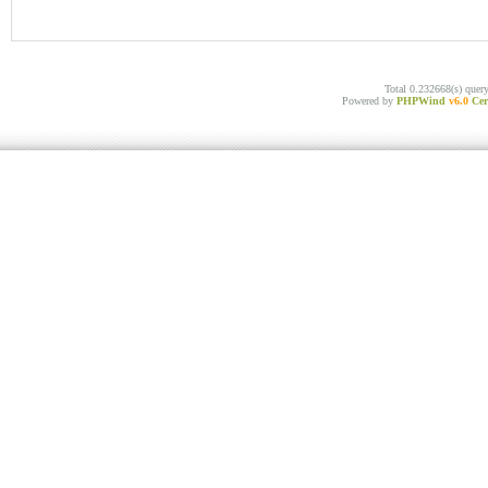
Total 0.232668(s) quer
Powered by
PHPWind
v6.0
Cer