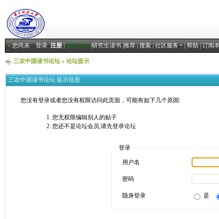
»
您尚未
登录
注册
|
返回主站
|
研究生读书
|
推荐
|
搜索
|
社区服务
|
帮助
|
订阅
三农中国读书论坛
» 论坛提示
三农中国读书论坛 提示信息
您没有登录或者您没有权限访问此页面，可能有如下几个原因:
您无权限编辑别人的贴子
您还不是论坛会员,请先登录论坛
登录
用户名
密码
隐身登录
是