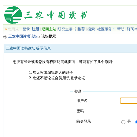
»
您尚未
登录
注册
|
返回主站
|
研究生读书
|
推荐
|
搜索
|
社区服务
|
帮助
|
订阅
三农中国读书论坛
» 论坛提示
三农中国读书论坛 提示信息
您没有登录或者您没有权限访问此页面，可能有如下几个原因:
您无权限编辑别人的贴子
您还不是论坛会员,请先登录论坛
登录
用户名
密码
隐身登录
是