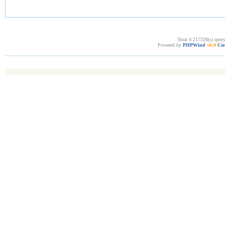
Total 0.217328(s) quer
Powered by
PHPWind
v6.0
Cer