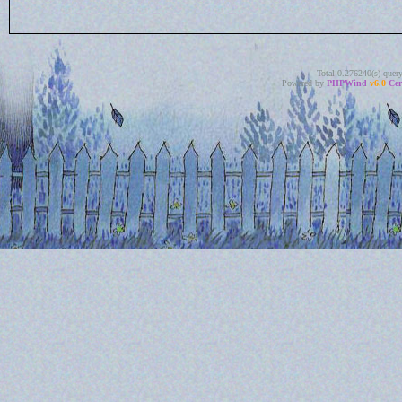
Total 0.276240(s) quer
Powered by
PHPWind
v6.0
Cer