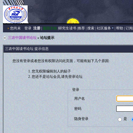
»
您尚未
登录
注册
|
返回主站
|
研究生读书
|
推荐
|
搜索
|
社区服务
|
帮助
|
订阅
三农中国读书论坛
» 论坛提示
三农中国读书论坛 提示信息
您没有登录或者您没有权限访问此页面，可能有如下几个原因:
您无权限编辑别人的贴子
您还不是论坛会员,请先登录论坛
登录
用户名
密码
隐身登录
是