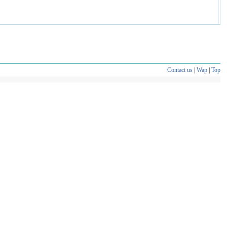
Contact us
|
Wap
|
Top