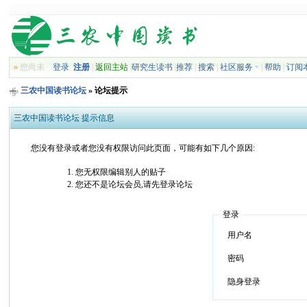
»
您尚未
登录
注册
|
返回主站
|
研究生读书
|
推荐
|
搜索
|
社区服务
|
帮助
|
订阅
三农中国读书论坛
» 论坛提示
三农中国读书论坛 提示信息
您没有登录或者您没有权限访问此页面，可能有如下几个原因:
您无权限编辑别人的贴子
您还不是论坛会员,请先登录论坛
登录
用户名
密码
隐身登录