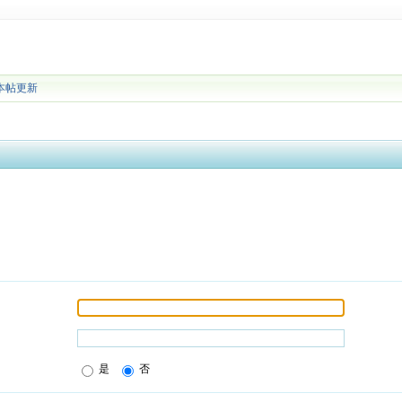
本帖更新
是
否