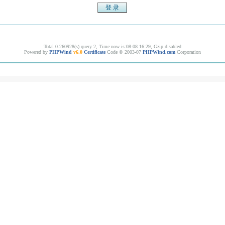
Total 0.260928(s) query 2, Time now is:08-08 16:29, Gzip disabled
Powered by
PHPWind
v6.0
Certificate
Code © 2003-07
PHPWind.com
Corporation