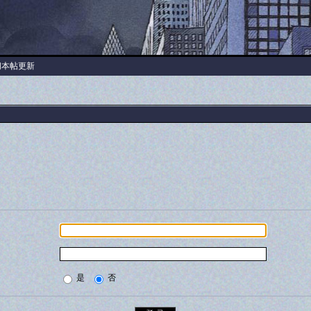
阅本帖更新
是
否