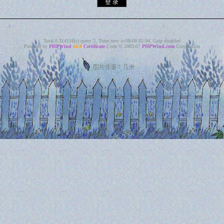
Total 0.314118(s) query 2, Time now is:08-08 02:04, Gzip disabled
Powered by
PHPWind
v6.0
Certificate
Code © 2003-07
PHPWind.com
Corporation