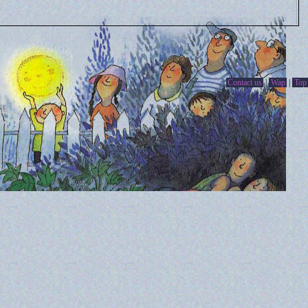
Contact us
|
Wap
|
Top