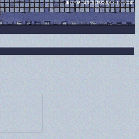
返回主站
|
无图版
|
风格切换
|
Home首页