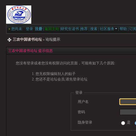
»
您尚未
登录
注册
|
返回主站
|
研究生读书
|
推荐
|
搜索
|
社区服务
|
帮助
|
订
三农中国读书论坛
» 论坛提示
三农中国读书论坛 提示信息
您没有登录或者您没有权限访问此页面，可能有如下几个原因:
您无权限编辑别人的贴子
您还不是论坛会员,请先登录论坛
登录
用户名
密码
隐身登录
是