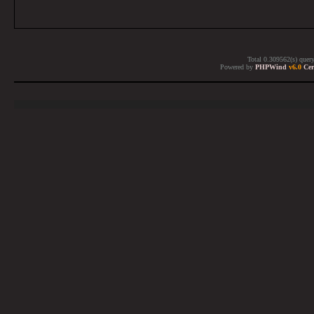
Total 0.309562(s) quer
Powered by
PHPWind
v6.0
Cer