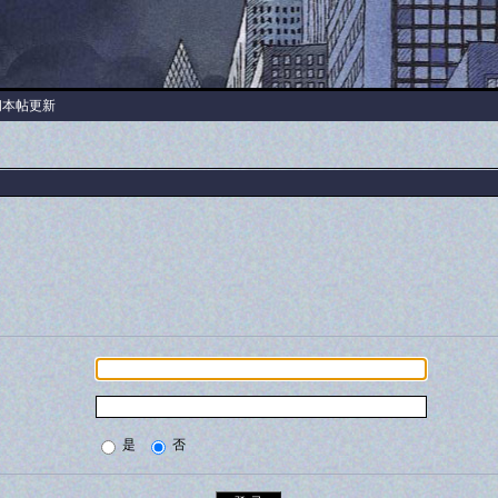
阅本帖更新
是
否