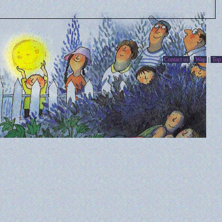
Contact us
|
Wap
|
Top