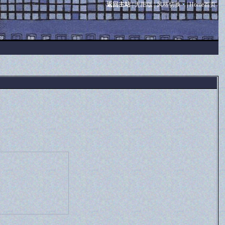
返回主站
|
无图版
|
风格切换
|
Home首页