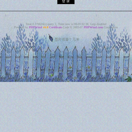
Total 0.276624(s) query 2, Time now is:08-09 02:38, Gzip disabled
Powered by
PHPWind
v6.0
Certificate
Code © 2003-07
PHPWind.com
Corporation