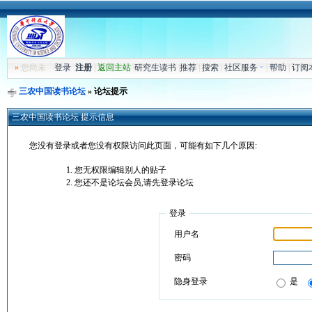
»
您尚未
登录
注册
|
返回主站
|
研究生读书
|
推荐
|
搜索
|
社区服务
|
帮助
|
订阅
三农中国读书论坛
» 论坛提示
三农中国读书论坛 提示信息
您没有登录或者您没有权限访问此页面，可能有如下几个原因:
您无权限编辑别人的贴子
您还不是论坛会员,请先登录论坛
登录
用户名
密码
隐身登录
是