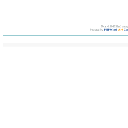
Total 0.998339(s) quer
Powered by
PHPWind
v6.0
Cer