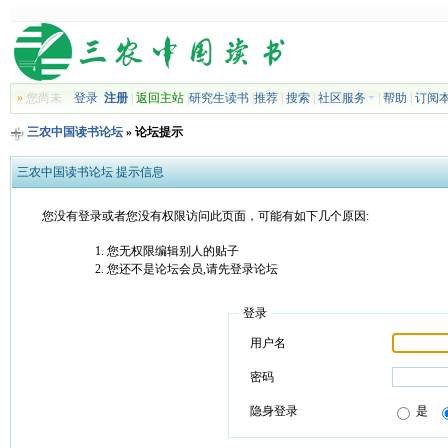
»
您尚未
登录
注册
|
返回主站
|
研究生读书
|
推荐
|
搜索
|
社区服务
|
帮助
|
订阅
三农中国读书论坛
» 论坛提示
三农中国读书论坛 提示信息
您没有登录或者您没有权限访问此页面，可能有如下几个原因:
您无权限编辑别人的贴子
您还不是论坛会员,请先登录论坛
登录
用户名
密码
隐身登录
是