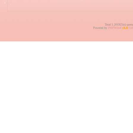
Total 1.201925(s) quer
Powered by
PHPWind
v6.0
Cer