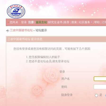
»
您尚未
登录
注册
|
返回主站
|
研究生读书
|
推荐
|
搜索
|
社区服务
|
帮助
|
订
三农中国读书论坛
» 论坛提示
三农中国读书论坛 提示信息
您没有登录或者您没有权限访问此页面，可能有如下几个原因:
您无权限编辑别人的贴子
您还不是论坛会员,请先登录论坛
登录
用户名
密码
隐身登录
是