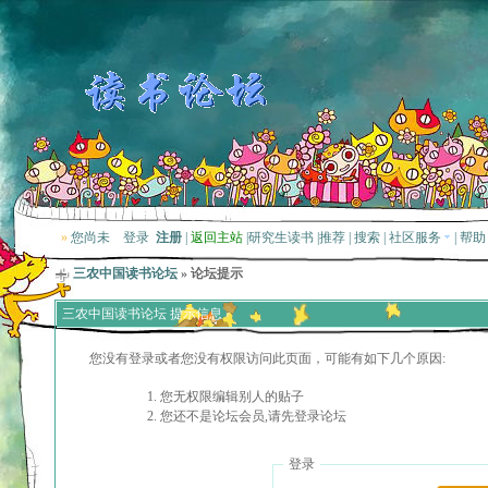
»
您尚未
登录
注册
|
返回主站
|
研究生读书
|
推荐
|
搜索
|
社区服务
|
帮助
三农中国读书论坛
» 论坛提示
三农中国读书论坛 提示信息
您没有登录或者您没有权限访问此页面，可能有如下几个原因:
您无权限编辑别人的贴子
您还不是论坛会员,请先登录论坛
登录