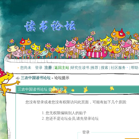
»
您尚未
登录
注册
|
返回主站
|
研究生读书
|
推荐
|
搜索
|
社区服务
|
帮助
三农中国读书论坛
» 论坛提示
三农中国读书论坛 提示信息
您没有登录或者您没有权限访问此页面，可能有如下几个原因:
您无权限编辑别人的贴子
您还不是论坛会员,请先登录论坛
登录