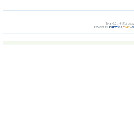
Total 0.214445(s) quer
Powered by
PHPWind
v6.0
Cer