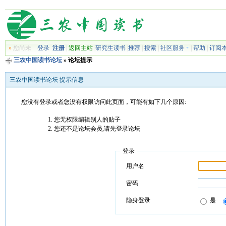
»
您尚未
登录
注册
|
返回主站
|
研究生读书
|
推荐
|
搜索
|
社区服务
|
帮助
|
订阅
三农中国读书论坛
» 论坛提示
三农中国读书论坛 提示信息
您没有登录或者您没有权限访问此页面，可能有如下几个原因:
您无权限编辑别人的贴子
您还不是论坛会员,请先登录论坛
登录
用户名
密码
隐身登录
是