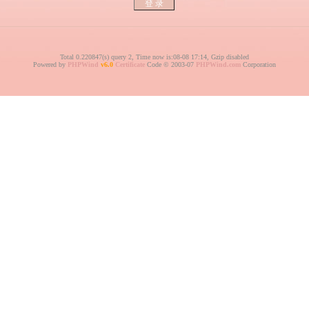
Total 0.220847(s) query 2, Time now is:08-08 17:14, Gzip disabled
Powered by
PHPWind
v6.0
Certificate
Code © 2003-07
PHPWind.com
Corporation