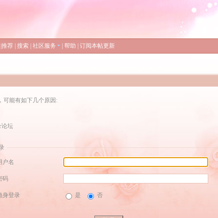
|
推荐
|
搜索
|
社区服务
|
帮助
|
订阅本帖更新
，可能有如下几个原因:
录论坛
录
用户名
密码
隐身登录
是
否