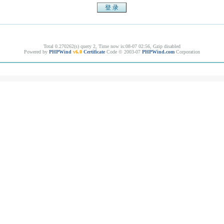
Total 0.270262(s) query 2, Time now is:08-07 02:56, Gzip disabled
Powered by
PHPWind
v6.0
Certificate
Code © 2003-07
PHPWind.com
Corporation