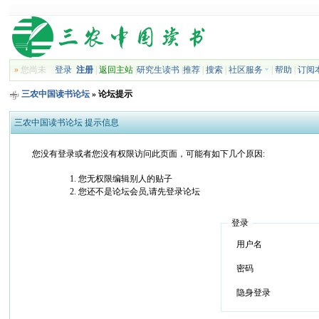
»
您尚未
登录
注册
|
返回主站
|
研究生读书
|
推荐
|
搜索
|
社区服务
|
帮助
|
订阅
三农中国读书论坛
» 论坛提示
三农中国读书论坛 提示信息
您没有登录或者您没有权限访问此页面，可能有如下几个原因:
您无权限编辑别人的贴子
您还不是论坛会员,请先登录论坛
登录
用户名
密码
隐身登录