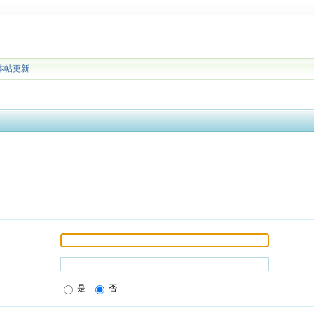
本帖更新
是
否