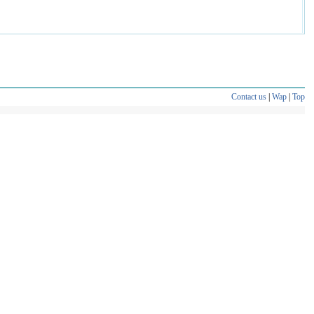
Contact us
|
Wap
|
Top