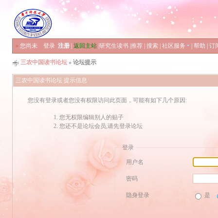
»
您尚未
登录
注册
|
返回主站
|
研究生读书
|
推荐
|
搜索
|
社区服务
|
帮助
|
订
三农中国读书论坛
» 论坛提示
三农中国读书论坛 提示信息
您没有登录或者您没有权限访问此页面，可能有如下几个原因:
您无权限编辑别人的贴子
您还不是论坛会员,请先登录论坛
登录
用户名
密码
隐身登录
是