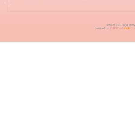
Total 0.243158(s) quer
Powered by
PHPWind
v6.0
Cer