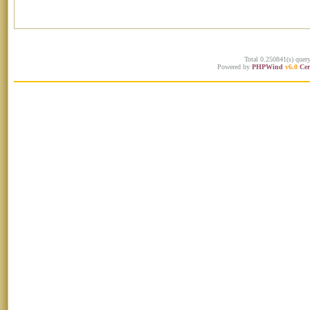
Total 0.250841(s) quer
Powered by
PHPWind
v6.0
Cer