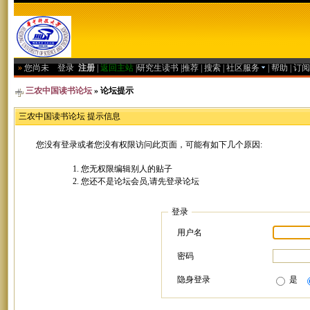
»
您尚未
登录
注册
|
返回主站
|
研究生读书
|
推荐
|
搜索
|
社区服务
|
帮助
|
订阅
三农中国读书论坛
» 论坛提示
三农中国读书论坛 提示信息
您没有登录或者您没有权限访问此页面，可能有如下几个原因:
您无权限编辑别人的贴子
您还不是论坛会员,请先登录论坛
登录
用户名
密码
隐身登录
是