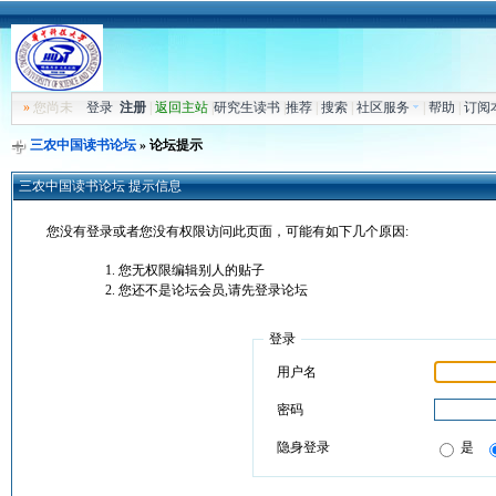
»
您尚未
登录
注册
|
返回主站
|
研究生读书
|
推荐
|
搜索
|
社区服务
|
帮助
|
订阅
三农中国读书论坛
» 论坛提示
三农中国读书论坛 提示信息
您没有登录或者您没有权限访问此页面，可能有如下几个原因:
您无权限编辑别人的贴子
您还不是论坛会员,请先登录论坛
登录
用户名
密码
隐身登录
是