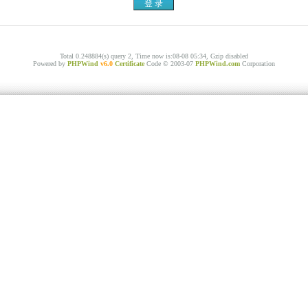
Total 0.248884(s) query 2, Time now is:08-08 05:34, Gzip disabled
Powered by
PHPWind
v6.0
Certificate
Code © 2003-07
PHPWind.com
Corporation