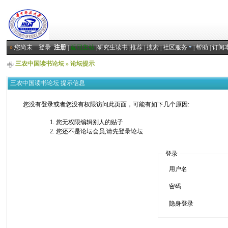
»
您尚未
登录
注册
|
返回主站
|
研究生读书
|
推荐
|
搜索
|
社区服务
|
帮助
|
订阅
三农中国读书论坛
» 论坛提示
三农中国读书论坛 提示信息
您没有登录或者您没有权限访问此页面，可能有如下几个原因:
您无权限编辑别人的贴子
您还不是论坛会员,请先登录论坛
登录
用户名
密码
隐身登录