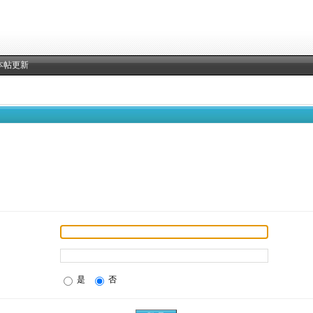
本帖更新
是
否