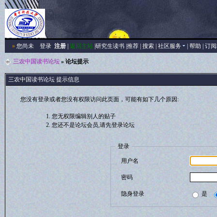
»
您尚未
登录
注册
|
返回主站
|
研究生读书
|
推荐
|
搜索
|
社区服务
|
帮助
|
订阅
三农中国读书论坛
» 论坛提示
三农中国读书论坛 提示信息
您没有登录或者您没有权限访问此页面，可能有如下几个原因:
您无权限编辑别人的贴子
您还不是论坛会员,请先登录论坛
登录
用户名
密码
隐身登录
是