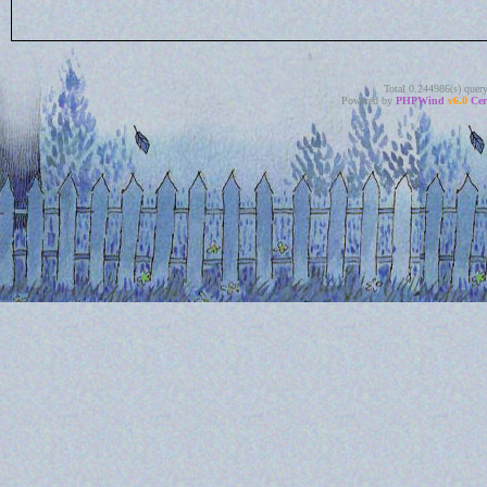
Total 0.244986(s) quer
Powered by
PHPWind
v6.0
Cer