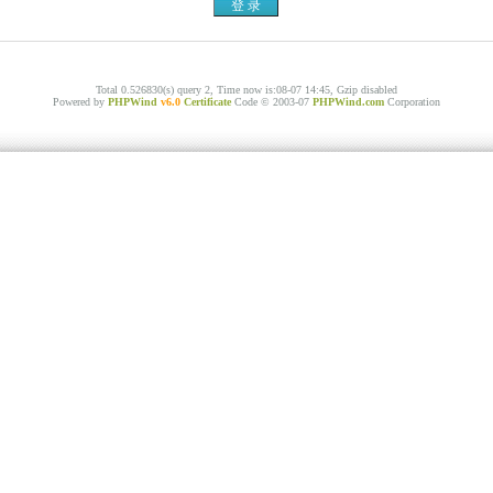
Total 0.526830(s) query 2, Time now is:08-07 14:45, Gzip disabled
Powered by
PHPWind
v6.0
Certificate
Code © 2003-07
PHPWind.com
Corporation