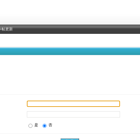
本帖更新
是
否