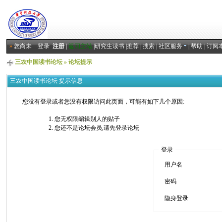
»
您尚未
登录
注册
|
返回主站
|
研究生读书
|
推荐
|
搜索
|
社区服务
|
帮助
|
订阅
三农中国读书论坛
» 论坛提示
三农中国读书论坛 提示信息
您没有登录或者您没有权限访问此页面，可能有如下几个原因:
您无权限编辑别人的贴子
您还不是论坛会员,请先登录论坛
登录
用户名
密码
隐身登录