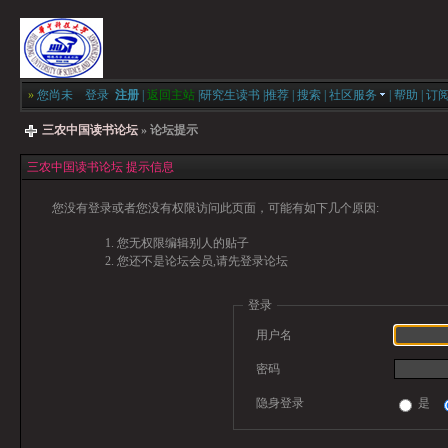
»
您尚未
登录
注册
|
返回主站
|
研究生读书
|
推荐
|
搜索
|
社区服务
|
帮助
|
订
三农中国读书论坛
» 论坛提示
三农中国读书论坛 提示信息
您没有登录或者您没有权限访问此页面，可能有如下几个原因:
您无权限编辑别人的贴子
您还不是论坛会员,请先登录论坛
登录
用户名
密码
隐身登录
是