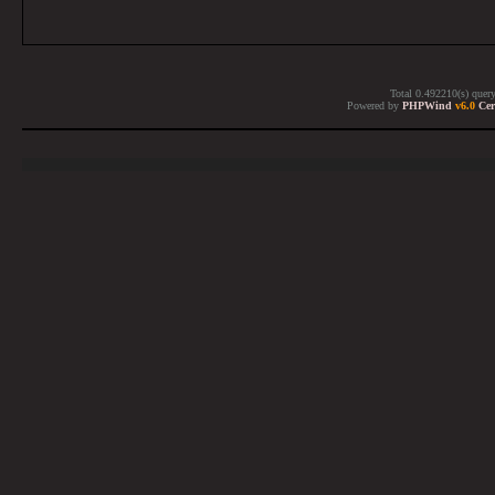
Total 0.492210(s) quer
Powered by
PHPWind
v6.0
Cer