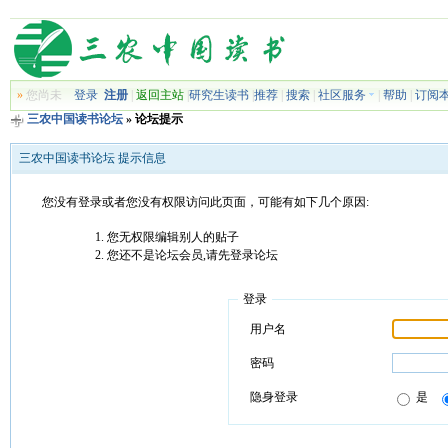
»
您尚未
登录
注册
|
返回主站
|
研究生读书
|
推荐
|
搜索
|
社区服务
|
帮助
|
订阅
三农中国读书论坛
» 论坛提示
三农中国读书论坛 提示信息
您没有登录或者您没有权限访问此页面，可能有如下几个原因:
您无权限编辑别人的贴子
您还不是论坛会员,请先登录论坛
登录
用户名
密码
隐身登录
是