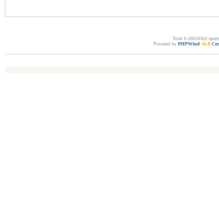
Total 0.260163(s) quer
Powered by
PHPWind
v6.0
Cer