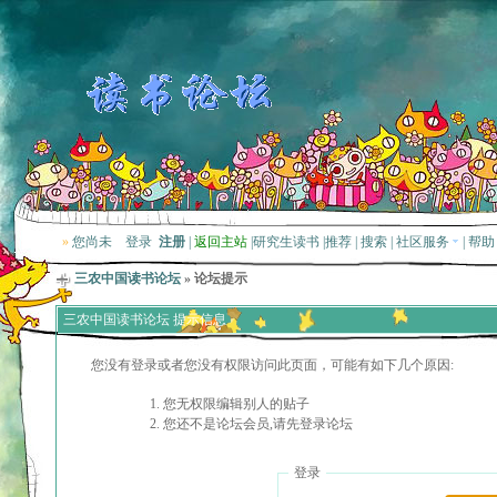
»
您尚未
登录
注册
|
返回主站
|
研究生读书
|
推荐
|
搜索
|
社区服务
|
帮助
三农中国读书论坛
» 论坛提示
三农中国读书论坛 提示信息
您没有登录或者您没有权限访问此页面，可能有如下几个原因:
您无权限编辑别人的贴子
您还不是论坛会员,请先登录论坛
登录