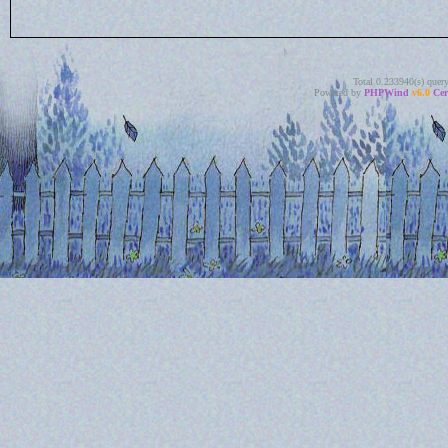
Total 0.233940(s) quer
Powered by
PHPWind
v6.0
Cer