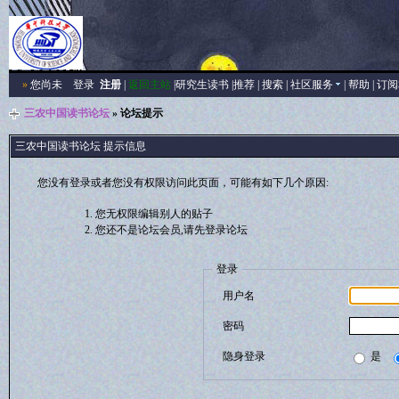
»
您尚未
登录
注册
|
返回主站
|
研究生读书
|
推荐
|
搜索
|
社区服务
|
帮助
|
订阅
三农中国读书论坛
» 论坛提示
三农中国读书论坛 提示信息
您没有登录或者您没有权限访问此页面，可能有如下几个原因:
您无权限编辑别人的贴子
您还不是论坛会员,请先登录论坛
登录
用户名
密码
隐身登录
是