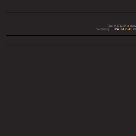
Total 0.271249(s) quer
Powered by
PHPWind
v6.0
Cer