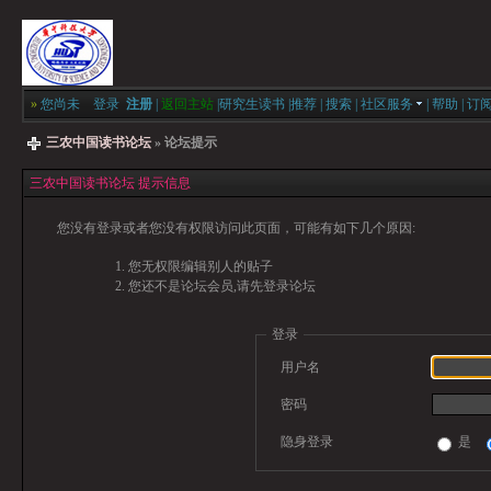
»
您尚未
登录
注册
|
返回主站
|
研究生读书
|
推荐
|
搜索
|
社区服务
|
帮助
|
订
三农中国读书论坛
» 论坛提示
三农中国读书论坛 提示信息
您没有登录或者您没有权限访问此页面，可能有如下几个原因:
您无权限编辑别人的贴子
您还不是论坛会员,请先登录论坛
登录
用户名
密码
隐身登录
是