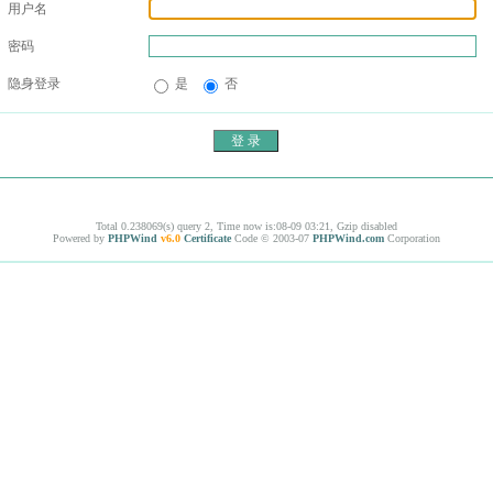
用户名
密码
隐身登录
是
否
Total 0.238069(s) query 2, Time now is:08-09 03:21, Gzip disabled
Powered by
PHPWind
v6.0
Certificate
Code © 2003-07
PHPWind.com
Corporation