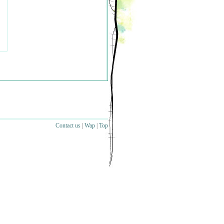
Contact us
|
Wap
|
Top