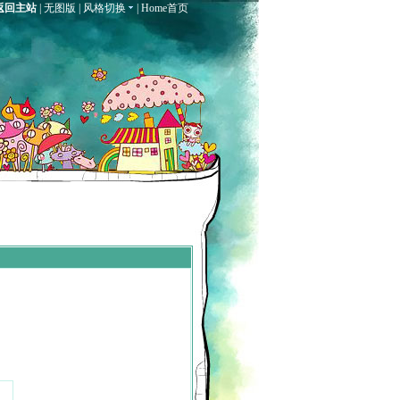
返回主站
|
无图版
|
风格切换
|
Home首页