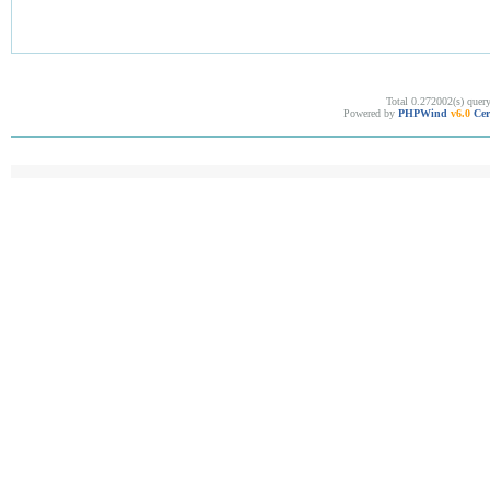
Total 0.272002(s) quer
Powered by
PHPWind
v6.0
Cer