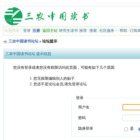
»
您尚未
登录
注册
|
返回主站
|
研究生读书
|
推荐
|
搜索
|
社区服务
|
帮助
|
订阅
三农中国读书论坛
» 论坛提示
三农中国读书论坛 提示信息
您没有登录或者您没有权限访问此页面，可能有如下几个原因:
您无权限编辑别人的贴子
您还不是论坛会员,请先登录论坛
登录
用户名
密码
隐身登录
是