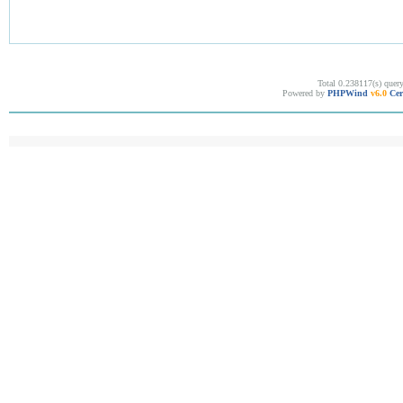
Total 0.238117(s) quer
Powered by
PHPWind
v6.0
Cer