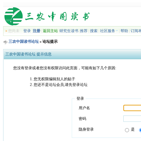
»
您尚未
登录
注册
|
返回主站
|
研究生读书
|
推荐
|
搜索
|
社区服务
|
帮助
|
订阅
三农中国读书论坛
» 论坛提示
三农中国读书论坛 提示信息
您没有登录或者您没有权限访问此页面，可能有如下几个原因:
您无权限编辑别人的贴子
您还不是论坛会员,请先登录论坛
登录
用户名
密码
隐身登录
是