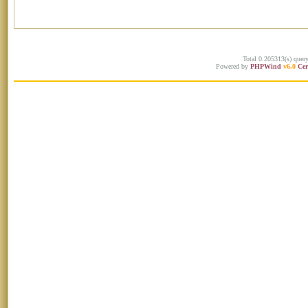
Total 0.205313(s) quer
Powered by
PHPWind
v6.0
Cer