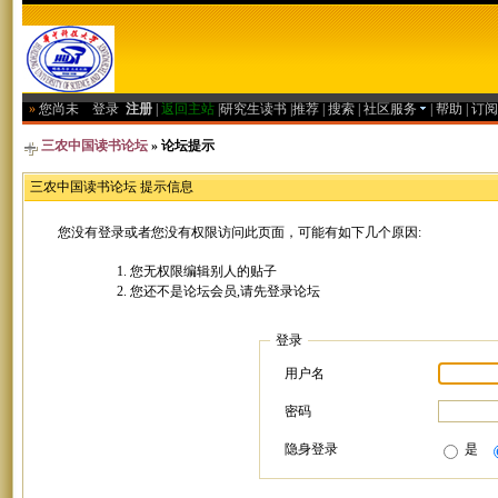
»
您尚未
登录
注册
|
返回主站
|
研究生读书
|
推荐
|
搜索
|
社区服务
|
帮助
|
订阅
三农中国读书论坛
» 论坛提示
三农中国读书论坛 提示信息
您没有登录或者您没有权限访问此页面，可能有如下几个原因:
您无权限编辑别人的贴子
您还不是论坛会员,请先登录论坛
登录
用户名
密码
隐身登录
是