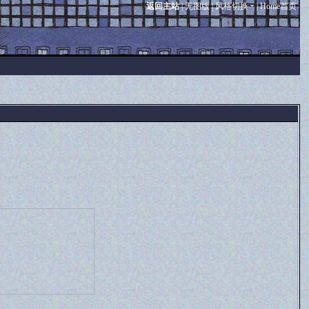
返回主站
|
无图版
|
风格切换
|
Home首页