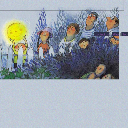
Contact us
|
Wap
|
Top