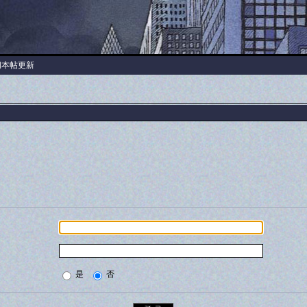
阅本帖更新
是
否