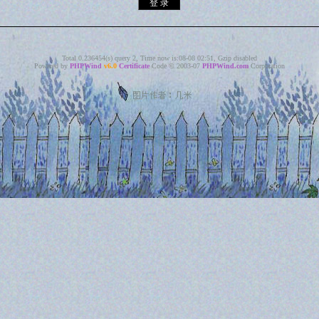
Total 0.236454(s) query 2, Time now is:08-08 02:51, Gzip disabled
Powered by
PHPWind
v6.0
Certificate
Code © 2003-07
PHPWind.com
Corporation