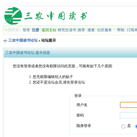
»
您尚未
登录
注册
|
返回主站
|
研究生读书
|
推荐
|
搜索
|
社区服务
|
帮助
|
订阅
三农中国读书论坛
» 论坛提示
三农中国读书论坛 提示信息
您没有登录或者您没有权限访问此页面，可能有如下几个原因:
您无权限编辑别人的贴子
您还不是论坛会员,请先登录论坛
登录
用户名
密码
隐身登录
是