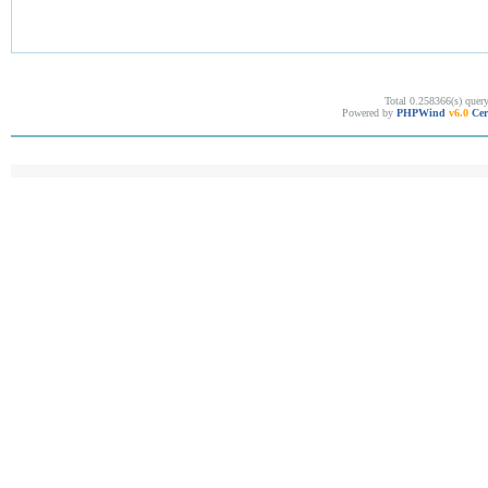
Total 0.258366(s) quer
Powered by
PHPWind
v6.0
Cer