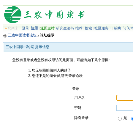
»
您尚未
登录
注册
|
返回主站
|
研究生读书
|
推荐
|
搜索
|
社区服务
|
帮助
|
订阅
三农中国读书论坛
» 论坛提示
三农中国读书论坛 提示信息
您没有登录或者您没有权限访问此页面，可能有如下几个原因:
您无权限编辑别人的贴子
您还不是论坛会员,请先登录论坛
登录
用户名
密码
隐身登录
是