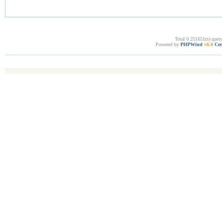
Total 0.251651(s) quer
Powered by
PHPWind
v6.0
Cer