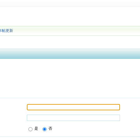
本帖更新
是
否