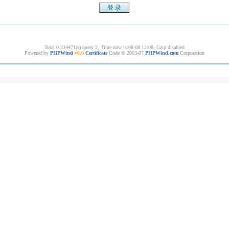
Total 0.234471(s) query 2, Time now is:08-08 12:08, Gzip disabled
Powered by
PHPWind
v6.0
Certificate
Code © 2003-07
PHPWind.com
Corporation