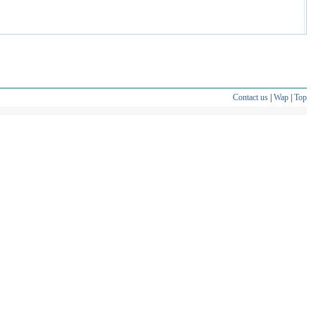
Contact us
|
Wap
|
Top