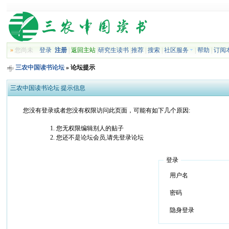
»
您尚未
登录
注册
|
返回主站
|
研究生读书
|
推荐
|
搜索
|
社区服务
|
帮助
|
订阅
三农中国读书论坛
» 论坛提示
三农中国读书论坛 提示信息
您没有登录或者您没有权限访问此页面，可能有如下几个原因:
您无权限编辑别人的贴子
您还不是论坛会员,请先登录论坛
登录
用户名
密码
隐身登录